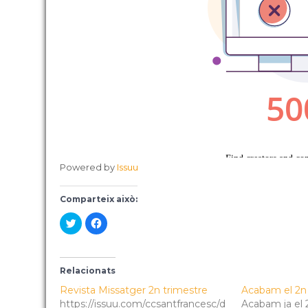
Powered by
Issuu
Comparteix això:
C
C
l
l
i
i
c
c
k
k
t
t
o
o
Relacionats
s
s
h
h
Revista Missatger 2n trimestre
Acabam el 2n 
a
a
https://issuu.com/ccsantfrancesc/d
r
r
Acabam ja el 