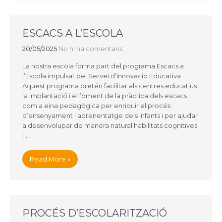
ESCACS A L’ESCOLA
20/05/2025
No hi ha comentaris
La nostra escola forma part del programa Escacs a
l’Escola impulsat pel Servei d’Innovació Educativa.
Aquest programa pretén facilitar als centres educatius
la implantació i el foment de la pràctica dels escacs
com a eina pedagògica per enriquir el procés
d’ensenyament i aprenentatge dels infants i per ajudar
a desenvolupar de manera natural habilitats cognitives
[…]
Read More »
PROCÉS D’ESCOLARITZACIÓ