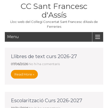
Skip
CC Sant Francesc
to
content
d'Assís
Lloc web del Col·legi Concertat Sant Francesc d'Assís de
Ferreries
Menu
Llibres de text curs 2026-27
07/06/2026
No hi ha comentaris
Read More »
Escolarització Curs 2026-2027