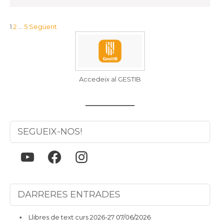
Navegació
1
2
…
5
Següent
d'entrades
Accedeix al GESTIB
SEGUEIX-NOS!
YouTube
Facebook
Instagram
DARRERES ENTRADES
Llibres de text curs 2026-27
07/06/2026