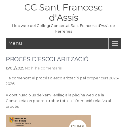
Skip
CC Sant Francesc
to
content
d'Assís
Lloc web del Col·legi Concertat Sant Francesc d'Assís de
Ferreries
Menu
PROCÉS D’ESCOLARITZACIÓ
15/05/2025
No hi ha comentaris
Ha començat el procés d’escolarització pel proper curs 2025-
2026.
A continuació us deixem l’enllaç a la pàgina web de la
Conselleria on podreu trobar tota la informació relativa al
procés.