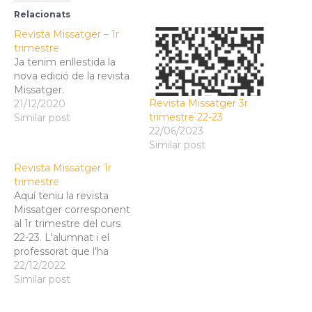
t
t
o
o
Relacionats
s
s
h
h
Revista Missatger – 1r
a
a
trimestre
r
r
e
e
Ja tenim enllestida la
o
o
n
n
nova edició de la revista
T
F
Missatger.
w
a
i
c
Revista Missatger 3r
21/12/2020
t
e
t
b
trimestre 22-23
Similar post
e
o
22/06/2023
r
o
(
k
Similar post
O
(
p
O
e
p
Revista Missatger 1r
n
e
s
n
trimestre
i
s
Aquí teniu la revista
n
i
n
n
Missatger corresponent
e
n
w
e
al 1r trimestre del curs
w
w
22-23. L'alumnat i el
i
w
n
i
professorat que l'ha
d
n
o
d
elaborada hi ha posat
22/12/2022
w
o
moltes ganes i il·lusió i
Similar post
)
w
)
esperam que la ben
disfruteu!