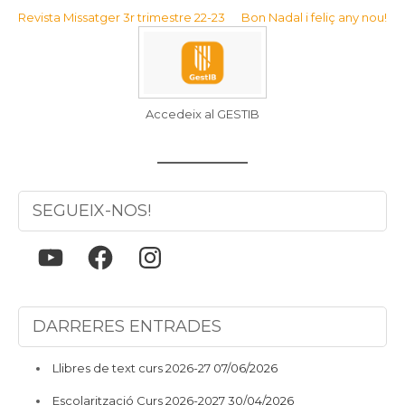
https://issuu.com/ccsant
Navegació
Revista Missatger 3r trimestre 22-23
Bon Nadal i feliç any nou!
francesc/docs/bona_defi
d'entrades
nitiva
Accedeix al GESTIB
SEGUEIX-NOS!
YouTube
Facebook
Instagram
DARRERES ENTRADES
Llibres de text curs 2026-27
07/06/2026
Escolarització Curs 2026-2027
30/04/2026