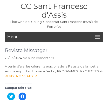
Skip
CC Sant Francesc
to
content
d'Assís
Lloc web del Col·legi Concertat Sant Francesc d'Assís de
Ferreries
Menu
Revista Missatger
26/03/2024
No hi ha comentaris
A partir d’ara, les diferents edicions de la Revista de la nostra
escola es podran trobar a l’enllaç PROGRAMES I PROJECTES ->
REVISTA MISSATGER.
Comparteix això:
C
C
l
l
i
i
c
c
k
k